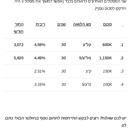
שני המסלולים האחרונים לראותם בלבד (אפשר למשוך את מסלול 3 היה
ויזדקקו לסכום נוסף).
סכום
סוג הלוואה
שנים
ריבית
החזר
חודשי
1.
K
600
קל"צ
30
4.59%
3,072
2.
K
1,150
מל"צ/5
30
4.49%
5,820
3.
K
150
ק"צ
30
2.51%
4.
K
100
מ"צ/5
30
3.16%
יש לכם שאלות? רוצים לבקש התייחסות לתחום נוסף בניוזלטר הבא? כתבו
לנו