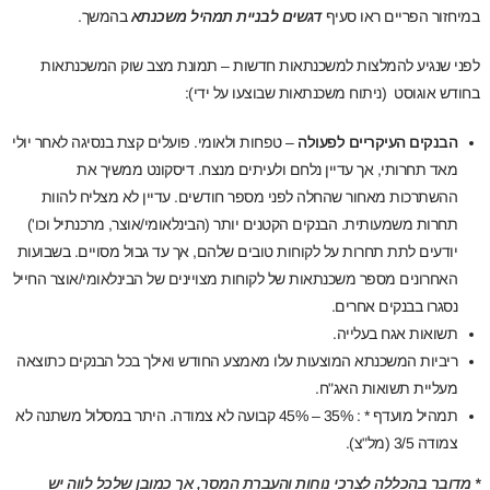
במיחזור הפריים ראו סעיף
דגשים לבניית תמהיל משכנתא
בהמשך.
לפני שנגיע להמלצות למשכנתאות חדשות – תמונת מצב שוק המשכנתאות
בחודש אוגוסט (ניתוח משכנתאות שבוצעו על ידי):
הבנקים העיקריים לפעולה
– טפחות ולאומי. פועלים קצת בנסיגה לאחר יולי
מאד תחרותי, אך עדיין נלחם ולעיתים מנצח. דיסקונט ממשיך את
ההשתרכות מאחור שהחלה לפני מספר חודשים. עדיין לא מצליח להוות
תחרות משמעותית. הבנקים הקטנים יותר (הבינלאומי/אוצר, מרכנתיל וכו')
יודעים לתת תחרות על לקוחות טובים שלהם, אך עד גבול מסויים. בשבועות
האחרונים מספר משכנתאות של לקוחות מצויינים של הבינלאומי/אוצר החייל
נסגרו בבנקים אחרים.
תשואות אגח בעלייה.
ריביות המשכנתא המוצעות עלו מאמצע החודש ואילך בכל הבנקים כתוצאה
מעליית תשואות האג"ח.
תמהיל מועדף * : 35% – 45% קבועה לא צמודה. היתר במסלול משתנה לא
צמודה 3/5 (מל"צ).
* מדובר בהכללה לצרכי נוחות והעברת המסר, אך כמובן שלכל לווה יש