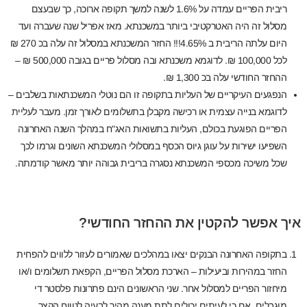
ריבית הפריים עמדה על 1.6% לשנה למשך תקופה ארוכה, כך שבעצם
מסלול זה היה האטרקטיבי ביותר במשכנתא. מאז אפריל שנה שעברה ועד
היום עלתה הריבית ב 4.65%!!! החזר המשכנתא במסלול זה עלה בכ 270 ₪
לכל 100,000 ₪. לדוגמא משכנתא ובה מסלול פריים בגובה 500,000 ₪ –
ההחזר החודשי עלה בכ 1,300 ₪.
הנפגעים העיקריים של העליות בתקופה זו הם נוטלי המשכנתאות בשלבים –
לדוגמא בנייה עצמית או רכישה מקבלן בתשלומים לאורך זמן. מעבר לעליית
הפריים הפוגעת בכולם, העליות בתשואות האג"ח במהלך השנה האחרונה
השפיעו ישירות על עוגן גיוס הכסף במסלולי המשכנתא השונים וגרמו לכך
שכל משיכה מכספי המשכנתא נסגרה בריבית גבוהה יותר מאשר קודמתה.
איך אפשר להקטין את ההחזר החודשי?
בתקופה האחרונה הבנקים יצאו במהלכים שאמורים לעזור ללווים להפחית
החזר במהירות וביעילות – הארכת מסלול הפריים, הקפאת תשלומים ו/או
מיחזור הפריים למסלול אחר. שני הראשונים הינם פתרונות פלסטר די
מוגבלים, אם כי לעיתים יכולים לתת מענה מהיר לבעיה לטווח הקצר.