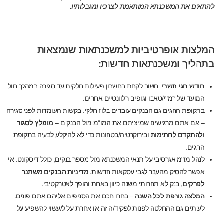
להתאים את המשכנתא המותאמת לצרכיו ומגבלותיו.
המלצות אופרטיביות למשכנתאות שנמצאות
בתהליך ומשכנתאות חדשות:
חודש חגי תשרי
. חשוב לקחת בחשבון פעילות חלקית עד סגירה במהלך חול
המועד של רמ"י/טאבו וגופים רלוונטיים אחרים.
בתקופת החגים גם הבנקים עובדים בלוז חלקי. בקשות העומדות לפני סגירה
– אם אתם מרגישים שמיציתם את המו"מ מול הבנקים –
מומלץ לסגור
ולהתקדם לחתימות
ובירוקרטיה/בטחונות כדי לא להיקלע לבעיה בתקופת
החגים.
לנהל מו"מ אגרסיבי על תנאי המשכנתא מול מספר בנקים, כולל דיסקונט. אי
אפשר להסיק מהעבר לגבי עסקאות חדשות.
מדיניות הבנקים משתנה
לפרקים
, בנק לא תחרותי משנה כיוון באחת והופך לאטרקטיבי.
המלצה גורפת לכל השנה
– בחרו חכם את הסניפים אליהם אתם פונים.
לעיתים גם ההחלטה לפנות לפקיד/ה זה או אחרת עלול/עשוי להשפיע על