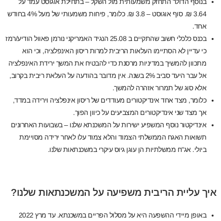
בנוסף הדולר התחזק משמעותית מול השקל – בתחילת אוגוסט עמד על
3.64 ₪. סוף אוגוסט – 3.8 ₪. כלומר, פיחות משמעותי של מעל 4% בחודש
אחד.
בכנס כלכלי חשוב שהתקיים ב 25.08 הנגיד האמריקני נורמן פאוול הודיע/רמז
כי עדיין לא הסתיימו העלאות הריבית למרות ריסון האינפלציה, וכי הוא
מתכוון להמשיך במדיניות מרסנת כדי להבטיח את המשך ירידת האינפלציה
אל עבר היעד סביב 2% בשנה. אין מדובר בהודעה על העלאת ריבית בקרוב,
אלא סוג של תמרור אזהרה להמשך.
כלומר, מצד אחד אינדיקטורים מעודדים של ריסון אינפלציה וירידה במדד,
אך מצד שני אינדיקטורים המצביעים על כיוון הפוך.
אינדיקטור נוסף המשפיע ישירות על המשכנתא שלנו – בשבועות האחרונים
תשואות האגח הממשלתי הצמוד והלא צמוד עלו לאחר ירידה מסויימת
ביולי. אג"ח ממשלתיות הן עוגן גיוס עיקרי במשכנתאות שלנו.
איך עליית הריבית משפיעה על המשכנתאות שלנו?
באופן מיידי ההשפעה היא על מסלול הפריים במשכנתא. עד מרץ 2022