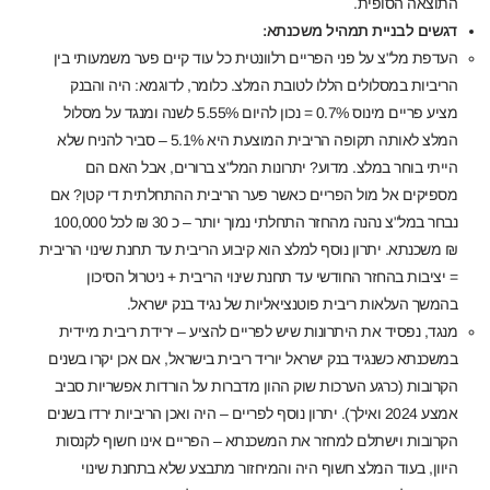
התוצאה הסופית.
דגשים לבניית תמהיל משכנתא:
העדפת מל"צ על פני הפריים רלוונטית כל עוד קיים פער משמעותי בין
הריביות במסלולים הללו לטובת המלצ. כלומר, לדוגמא: היה והבנק
מציע פריים מינוס 0.7% = נכון להיום 5.55% לשנה ומנגד על מסלול
המלצ לאותה תקופה הריבית המוצעת היא 5.1% – סביר להניח שלא
הייתי בוחר במלצ. מדוע? יתרונות המל"צ ברורים, אבל האם הם
מספיקים אל מול הפריים כאשר פער הריבית ההתחלתית די קטן? אם
נבחר במל"צ נהנה מהחזר התחלתי נמוך יותר – כ 30 ₪ לכל 100,000
₪ משכנתא. יתרון נוסף למלצ הוא קיבוע הריבית עד תחנת שינוי הריבית
= יציבות בהחזר החודשי עד תחנת שינוי הריבית + ניטרול הסיכון
בהמשך העלאות ריבית פוטנציאליות של נגיד בנק ישראל.
מנגד, נפסיד את היתרונות שיש לפריים להציע – ירידת ריבית מיידית
במשכנתא כשנגיד בנק ישראל יוריד ריבית בישראל, אם אכן יקרו בשנים
הקרובות (כרגע הערכות שוק ההון מדברות על הורדות אפשריות סביב
אמצע 2024 ואילך). יתרון נוסף לפריים – היה ואכן הריביות ירדו בשנים
הקרובות וישתלם למחזר את המשכנתא – הפריים אינו חשוף לקנסות
היוון, בעוד המלצ חשוף היה והמיחזור מתבצע שלא בתחנת שינוי