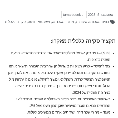
ספטמבר 5, 2023
,
tamarbodek
בונים משכנתא איכותית
,
מחזור משכנתא
,
משכנתא חדשה
,
סקירה כלכלית
תקציר סקירה כלכלית מאקרו:
09.23 – נגיד בנק ישראל מחליט להשאיר את הריבית כמו שהיא, בפעם
השניה ברציפות.
צפי להמשך – כרגע הציפיות בישראל הן שהריבית הגבוהה תישאר איתנו
בחודשים הקרובים ובהחלט ייתכן שאף תעלה באופן מתון. אם לאורך זמן
האינפלציה תמשיך לרדת, השקל לא ימשיך להיחלש או אפילו יתחזק מול
הדולר ונתוני מאקרו נוספים יתמכו בכך – תיתכן הורדת ריבית זהירה
במחצית השנייה של 2024.
בשבועות האחרונים יש ירידה בקצב האינפלציה השנתי. המדד ל 12
החודשים הבאים הנגזר מציפיות שוק ההון מעט מעל 3%.
מנגד – מחירי שכר דירה ושירותים אחרים ממשיכים לעלות.