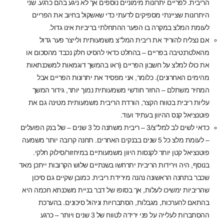
הריבית. לפריים יתרונות מימוניים נוספים אך לא ניגע בהם כרגע. שני
היתרונות שציינתי מספיקים לדעתי כדי שאשקול בחיוב את הפריים
לעומת המלצ במקרה בו הפער ההתחלתי בריביות אינו גדול.
אם נצליח להוריד את ריבית המל"צ משמעותית ולייצר פער גדול
מהאלטרנטיבה בפריים – בהחלט כדאי להסיט חלק נכבד מהסכום או
את כולו למלצ על חשבון הפריים (ראו בהמשך דוגמאות למשכנתאות
מהימים האחרונים). כלומר, אני מפסיד את יתרונות הפריים אבל
המחיר משתלם – החזר חודשי משמעותית נמוך יותר, גידור המשך
עליות ריבית בטווח הקצר, הורדת הריבית משמעותית מטינה גם את
פוטנציאל קנס ההיוון בעתיד ועוד.
כדאי לשים לב למל"צ/3 – ריבית משתנה כל 3 שנים – של בנק הפועלים
– לעומת מלצ כל 5 שנים בבנקים האחרים. תחנה קרובה יותר משמעה
פוטנציאל קטן יותר לקנסות היוון משמעותיים במיחזור/סילוק חלקי.
בנוסף, היה וירידות הריבית יתרחשו בשנתיים שלוש הקרובות ייתכן מאד
שכבר בתחנה הראשונה נהנה מירידת ריבית. כמובן שקיים גם סיכון
שהריביות ימשיכו לעלות, אך בסופו של דבר בניית משכנתא חכמה היא
בהתאם להערכות, מגבלות, הסתברויות וניהול סיכונים. בהערכת
ההסתברות לעלייה על פני ירידה לטווח של 3 שנים ויותר – כרגע