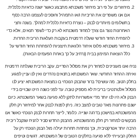
מיחזורים: על פי רוב מיחזור משכנתא מתבצע כאשר ישנה כדאיות כלכלית.
אם אנו משפרים את הריביות ו/או התמהיל וחוסכים לעצמנו הרבה כסף
בתשלומים מיותרים לבנק – נוצרת כדאיות כלכלית למהלך. בשנה וחצי
האחרונות נוצר גם צורך למחזר משכנתא לא רק כדי לשפר תנאים, אלא כדי
להפחית החזר חודשי שעלה דרמטית בעקבות העלאות הריבית החדות.
מיחזור משכנתא פלוס איחוד הלוואות חיצוניות להפחתת החזר חודשי על
כלל הוצאות המימון בבית (נרחיב על כך באחת הפעמים הבאות).
נניח ואנו מעוניינים למחזר רק את מסלול הפריים, עקב הריבית שעלתה דרמטית
ואיתה ההחזר החודשי. שאר המשכנתא בתנאים נהדרים ואין לנו עניין לפגוע
בחלק הטוב. מה עושים? ברור שהבנק הנוכחי בו נמצאת המשכנתא יציע לנו
מסלול אלטרנטיבי בריבית לא מספיק טובה. עד לפני כשנה היינו שבויים בידי
הבנק ולא היו לנו יותר מדי אפשרויות לתקן ללא פגיעה בשאר המשכנתא. כיום
ישנם פתרונות מאד טובים למצב כזה. ניתן לפנות לבנק אחר למיחזור רק חלק
מהמשכנתא במישכון בדרגה שנייה. כלומר, לייצר תחרות לבנק הנוכחי כאשר אנו
מבקשים למחזר רק חלק מהמשכנתא. מהבנק החדש סביר להניח שנקבל ריבית
הרבה יותר אטרקטיבית, וכך נפתחת תחרות יעילה מול הבנק הנוכחי רק על
החלק הבעייתי ללא פגיעה בחלקים הטובים של המשכנתא. דגשים וטיפים