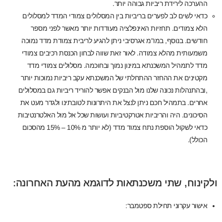
ההערכה לירידת ריביות גבוהה יותר.
כדאי לשים לב לפערים בריביות בין המסלולים צמודי המדד למסלולים
הלא צמודים. תחזיות האינפלציה מעודדות יותר מאשר לפני מספר
חודשים. בנוסף, במו"מ אגרסיבי ניתן להגיע לריבית צמודת מדד נמוכה
משמעותית מהלא צמודה. לאור זאת שווה לבחון הכנסת רכיבים צמודי
מדד לתמהיל המשכנתא במינון נמוך ובחוכמה. מסלולים צמודי מדד
מקטינים את ההחזר ההתחלתי של המשכנתא עקב ריביות נמוכות יותר
,ובהתנהלות נכונה שלנו מול הבנקים אפשר להוריד ריביות גם במסלולים
אחרים. בתמהיל חכם ניתן לנצל את היתרונות לטובתינו ולגדר מעט את
הסיכונים. היה והריביות אטרקטיביות ועושות שכל אל מול האלטרנטיבות
כדאי לשקול הוספת נתח צמוד מדד (לא יותר מ 10% – 15% מהסכום
הכולל).
ולקינוח, שתי משכנתאות לדוגמא מהעת האחרונה:
אישור עקרוני תחילת ספטמבר: