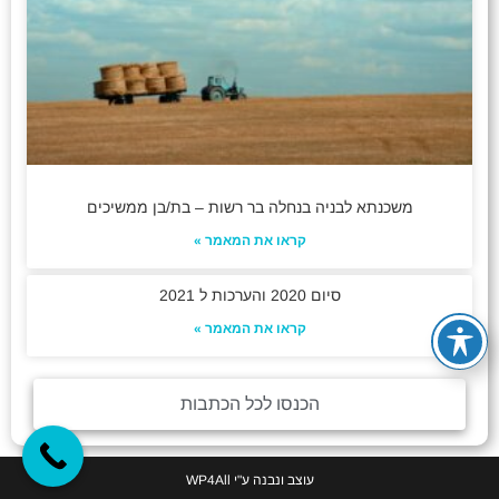
משכנתא לבניה בנחלה בר רשות – בת/בן ממשיכים
קראו את המאמר »
סיום 2020 והערכות ל 2021
קראו את המאמר »
הכנסו לכל הכתבות
עוצב ונבנה ע"י
WP4All