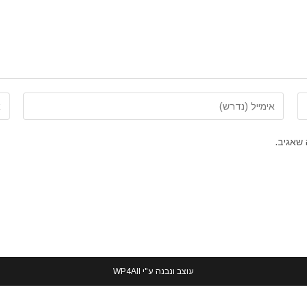
הזן
הזן
את
את
כתובת
כת
שאגיב.
דואר
את
האלקטרוני
האי
שלך
של
כדי
(או
להגיב
עוצב ונבנה ע"י
WP4All