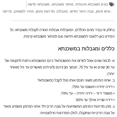
בונים משכנתא איכותית
,
מחזור משכנתא
,
משכנתא חדשה
,
אחוז מימון
,
גובה החזר חודשי
,
מגבלות
,
מדרגות מימון
,
מחיר למשתכן
,
פריסה
בחלק זה נברר מהם הכללים, המגבלות וגבולות הגזרה לקבלת משכנתא. כל
המידע כאן רלוונטי למשכנתא חדשה וגם למחזור משכנתא קיימת.
כללים ומגבלות במשכנתא
א. לכמה שנים אוכל לפרוס את המשכנתא? כיום המשכנתא ניתנת לתקופה של
עד 30 שנים או עד גיל 75, הנמוך מביניהם (לעיתים מאשרים עד גיל מאוחר
יותר).
ב. אחוז המימון משווי הנכס אותו נוכל לקבל כמשכנתא?
• דירה יחידה ראשונה עד 75%.
• משפרי דיור – דירה יחידה – עד 70%.
• דירה שנייה ואילך עד 50%.
ג. מהן מדרגות המימון המשפיעות על גובה הריבית? אחוז המימון משפיע מאוד
על גובה הריביות שתקבלו, להלן המדרגות הרלוונטיות: