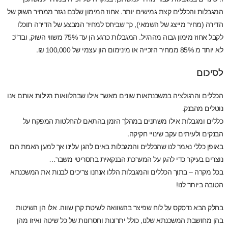
המגבלות והכללים קצת גמישים יותר. אחוז המימון שלכם נגזר ממחיר השוק של
הדירה (מחיר מייצג של השמאי), כך שביחס למחיר המבצע של הדירה תוכלו
לקבל אחוז מימון גבוה מהרגיל. המגבלות כרגע הן עד 75% משווי השוק, ובד"כ
לא יותר מ 85% ממחיר הזכייה או מינימום הון עצמי של 100,000 ₪.
לסיכום
הכללים והרגולציה במשכנתאות שונים מאשר אילו שבהלוואות רגילות אותם אנו
נוטלים מהבנק.
כללים ומגבלות אילו משתנים במהלך הזמן בהתאם להחלטות המפקח על
הבנקים ולעיתים עקב שינויי חקיקה.
באופן כללי נאמר לנו שהכללים והמגבלות באים להגן עלינו אך למען האמת הם
נוצרים בעיקר כדי להגן על המערכת הבנקאית בתסריטי משבר…
בכל מקרה – בתוך הכללים והמגבלות הללו אנחנו צריכים לבנות את המשכנתא
הטובה ביותר לנו!
בחלק הבא נדסקס על לוח שפיצר בהשוואה לשיטת קרן שווה. אלו הן השיטות
בהן מחושבת המשכנתא שלנו, כולל יתרונות וחסרונות של כל שיטה ואיזו מהן