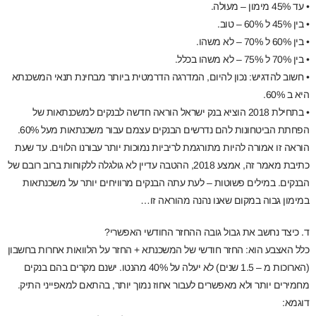
• עד 45% מימון – מעולה.
• בין 45% ל 60% – טוב.
• בין 60% ל 70% – לא משהו.
• בין 70% ל 75% – לא משהו בכלל.
• חשוב להדגיש: נכון להיום, המדרגה הדרמטית ביותר מבחינת תנאי המשכנתא
היא ב 60%.
• בתחילת 2018 הוציא בנק ישראל הוראה חדשה לבנקים למשכנתאות של
הפחתת הביטחונות להם נדרשים הבנקים עצמם עבור משכנתאות מעל 60%.
הוראה זו אמורה להיות מתורגמת לריביות נמוכות יותר עבורנו הלווים. עד שעת
כתיבת מאמר זה, אמצע 2018, ההטבה עדיין לא גולגלה ללקוחות ברוב רובם של
הבנקים. במילים פשוטות – לעת עתה הבנקים מרוויחים יותר על משכנתאות
במימון גבוה במקום שאנו נהנה מהוראה זו…
ד. כיצד נחשב את גבול גובה ההחזר החודשי האפשרי?
כלל האצבע הוא: החזר חודשי של המשכנתא + החזר על הלוואות אחרות בחשבון
(הארוכות מ – 1.5 שנים) לא יעלה על 40% מהנטו. ישנם מקרים בהם בנקים
מחמירים יותר ולא מאפשרים לעבור אחוז נמוך יותר, בהתאם למאפייני התיק.
דוגמא: