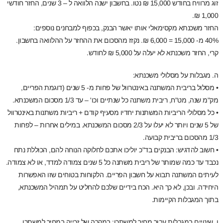
זוג מרוויח בחודש 15,000 ₪ נטו. בחשבון ישנה הלוואה ל – 3 שנים, החזר חודשי
1,000 ₪.
החזר משכנתא מקסימאלי אותו יאשר הבנק, בכפוף למבחנים נוספים:
40% מ- 15,000 = 6,000 ₪. נקזז מהסכום את ההחזר על ההלוואה בחשבון.
קרי, החזר משכנתא לא יעלה על 5,000 ₪ לחודש.
ה. מגבלות על מסלולי משכנתא:
• מסלול בריבית המשתנה באינטרוול של פחות מ- 5 שנים (דוגמת הפריים,
מק"מ שנה, מט"ח, ריבית משתנה כל שנתיים וכו' – עד 1/3 מסכום המשכנתא.
• כל מסלולי הריביות המשתנות יחדיו מסעיף קודם + ריביות משתנות באינטרוול
של 5 שנים ויותר לא יעלו על 2/3 מסכום המשכנתא. במילים אחרות – לפחות
1/3 מהסכום בריבית קבועה.
• חשוב להדגיש: הבנקים בד"כ יוליכו אתכם לחלוקה הנוחה להם, הכוללת נתח
נכבד עד כמה שמותר של ריבית משתנה כל 5 שנים צמודה למדד, או לא צמודה.
לעיתים המשתנה תבוא על חשבון הפריים. הלקוחות בטוחים שזו האפשרות
היחידה. ובכן, לא כך היא. הכח בידיים שלכם להחליט על תמהיל המשכנתא,
בתוך המגבלות הקיימות.
ו. שינויים במגבלות עבור מחיר למשתכן: במקרה של זכייה במחיר למשתכן