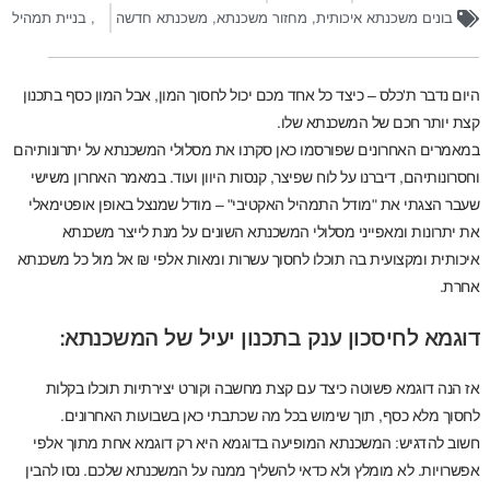
בונים משכנתא איכותית
,
מחזור משכנתא
,
משכנתא חדשה
,
בניית תמהיל
היום נדבר ת'כלס – כיצד כל אחד מכם יכול לחסוך המון, אבל המון כסף בתכנון
קצת יותר חכם של המשכנתא שלו.
במאמרים האחרונים שפורסמו כאן סקרנו את מסלולי המשכנתא על יתרונותיהם
וחסרונותיהם, דיברנו על לוח שפיצר, קנסות היוון ועוד. במאמר האחרון משישי
שעבר הצגתי את "מודל התמהיל האקטיבי" – מודל שמנצל באופן אופטימאלי
את יתרונות ומאפייני מסלולי המשכנתא השונים על מנת לייצר משכנתא
איכותית ומקצועית בה תוכלו לחסוך עשרות ומאות אלפי ₪ אל מול כל משכנתא
אחרת.
דוגמא לחיסכון ענק בתכנון יעיל של המשכנתא:
אז הנה דוגמא פשוטה כיצד עם קצת מחשבה וקורט יצירתיות תוכלו בקלות
לחסוך מלא כסף, תוך שימוש בכל מה שכתבתי כאן בשבועות האחרונים.
חשוב להדגיש: המשכנתא המופיעה בדוגמא היא רק דוגמא אחת מתוך אלפי
אפשרויות. לא מומלץ ולא כדאי להשליך ממנה על המשכנתא שלכם. נסו להבין