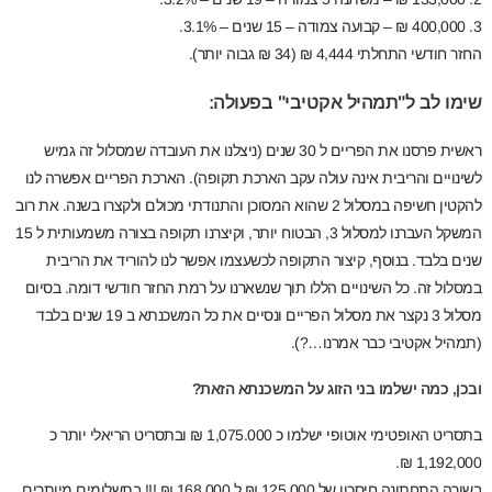
3. 400,000 ₪ – קבועה צמודה – 15 שנים – 3.1%.
החזר חודשי התחלתי 4,444 ₪ (34 ₪ גבוה יותר).
שימו לב ל"תמהיל אקטיבי" בפעולה:
ראשית פרסנו את הפריים ל 30 שנים (ניצלנו את העובדה שמסלול זה גמיש
לשינויים והריבית אינה עולה עקב הארכת תקופה). הארכת הפריים אפשרה לנו
להקטין חשיפה במסלול 2 שהוא המסוכן והתנודתי מכולם ולקצרו בשנה. את רוב
המשקל העברנו למסלול 3, הבטוח יותר, וקיצרנו תקופה בצורה משמעותית ל 15
שנים בלבד. בנוסף, קיצור התקופה לכשעצמו אפשר לנו להוריד את הריבית
במסלול זה. כל השינויים הללו תוך שנשארנו על רמת החזר חודשי דומה. בסיום
מסלול 3 נקצר את מסלול הפריים ונסיים את כל המשכנתא ב 19 שנים בלבד
(תמהיל אקטיבי כבר אמרנו…?).
ובכן, כמה ישלמו בני הזוג על המשכנתא הזאת?
בתסריט האופטימי אוטופי ישלמו כ 1,075.000 ₪ ובתסריט הריאלי יותר כ
1,192,000 ₪.
בשורה התחתונה חיסכון של 125,000 ₪ ל 168,000 ₪ !!! בתשלומים מיותרים