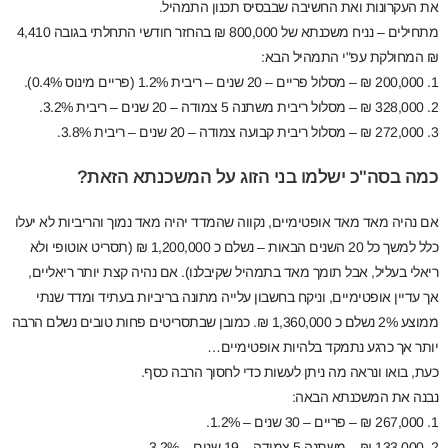
את העקרונות ואת החשיבה שבבסיס תכנון התמהיל.
מתחילים – נניח משכנתא של 800,000 ₪ בהחזר חודשי התחלתי בגובה 4,410
₪ המחולקת עפ"י התמהיל הבא:
1. 200,000 ₪ – מסלול פריים – 20 שנים – ריבית 1.2% (פריים מינוס 0.4%).
2. 328,000 ₪ – מסלול ריבית משתנה 5 צמודה – 20 שנים – ריבית 3.2%.
3. 272,000 ₪ – מסלול ריבית קבועה צמודה – 20 שנים – ריבית 3.8%.
כמה בסה"כ ישלמו בני הזוג על המשכנתא הזאת?
אם נהיה מאד מאד אופטימיים, נקווה שהמדד יהיה מאד נמוך והריביות לא יעלו
כלל למשך כל 20 השנים הבאות – נשלם כ 1,200,000 ₪ (תסריט אוטופי ולא
ריאלי בעליל, אבל תומך מאד בתמהיל שקיבלנו). אם נהיה קצת יותר ריאליים,
אך עדיין אופטימיים, וניקח בחשבון עלייה מתונה בריביות בעתיד ומדד שנתי
ממוצע 2% נשלם כ 1,360,000 ₪. כמובן שבתסריטים פחות טובים נשלם הרבה
יותר אך כרגע נתמקד בלהיות אופטימיים…
כעת, בואו ונראה מה ניתן לעשות כדי לחסוך הרבה כסף.
נבנה את המשכנתא הבאה:
1. 267,000 ₪ – פריים – 30 שנים – 1.2%.
2. 133,000 ₪ – משתנה 5 צמודה – 19 שנים – 3.2%.