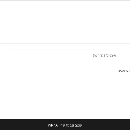
הזן
הזן
את
את
כתובת
כת
שאגיב.
דואר
את
האלקטרוני
האי
שלך
של
כדי
(או
להגיב
עוצב ונבנה ע"י
WP4All