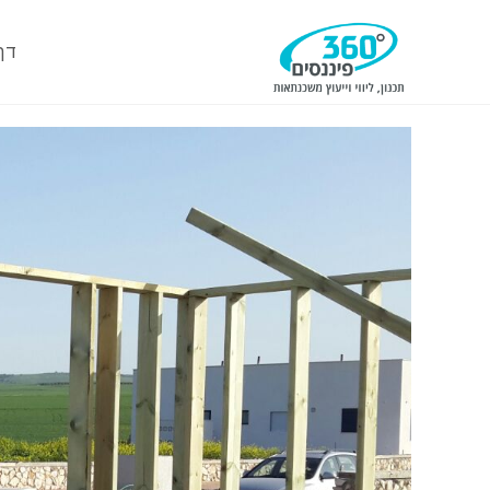
Ski
t
דף
conten