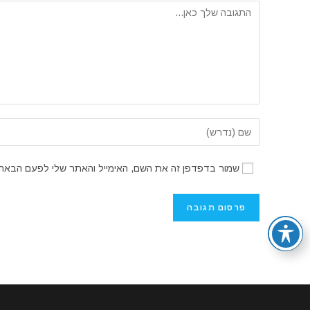
להגיב
הזן
את
השם
שמור בדפדפן זה את השם, האימייל והאתר שלי לפעם הבאה 
שלך
או
שם
משתמש
כדי
להגיב