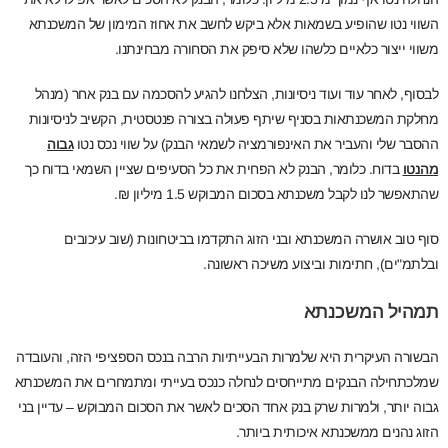
השווי נטו שהופיע בשמאות אלא ביקש לחשב את אחוז המימון של המשכנתא
משווי ייצור כלאיים כלשהו שלא סיפק את הסחורה מבחינתנו.
לבסוף, לאחר עוד ועוד ניסיונות, הצלחנו להגיע להסכמה עם בנק אחר (מנהל
מחלקת המשכנתאות בסניף שיתף פעולה בצורה פנטסטית, הקשיב לניסיונות
ההסבר שלי והעביר את האינפורמציה לשמאי הבנק) על שווי נכס נטו
גבוה
מהנטו
בדוח. כלומר, הבנק לא הפחית את כל הסעיפים שציין השמאי בדוח כך
שהתאפשר לנו לקבל משכנתא בסכום המבוקש 1.5 מיליון ₪.
סוף טוב אושרה המשכנתא ובני הזוג התקדמו בביטחונות (שוב עיכובים
ובלתמ"ים), חתימות וביצוע משיכה ראשונה.
תמהיל המשכנתא
הבשורה העיקרית היא שלמרות הבעייתיות הרבה בנכס הספציפי הזה, והעובדה
שמלכתחילה הבנקים מתייחסים לנחלה כנכס בעייתי ומתמחרים את המשכנתא
גבוה יותר, ולמרות שרק בנק אחד הסכים לאשר את הסכום המבוקש – עדיין בני
הזוג נהנים ממשכנתא איכותית ביותר.