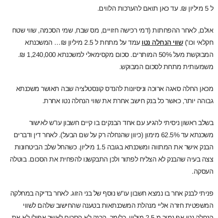
ל 5 מיליון ₪. עד כאן תואם להערכות הלווים.
אולם, לאחר ההפחתות (דמי רכישה חזויים, מס שבח, שמי הסכמה, שווי שטח
חקלאי וכו')
שווי הנחלה נטו
עמד על מתחת ל 2.5 מיליון ₪… המשכנתא
המבוקשת מעל 50% המותרים. סכום מקסימאלי למשכנתא 1,240,000 ₪.
משמעותית מתחת לסכום המבוקש.
מכאן החלה סאגה ארוכה וניסיונות להנדס קונסטלציה שבה תאושר משכנתא
גבוהה יותר, כאשר כל בנק חישב אחרת את שווי הנחלה נטו אחרת.
בשלב ראשון ניסיתי להגיע עם אחד הבנקים בו קיים חשבון עו"ש לאישור
משכנתא עד 62.5% מימון (כיוון שהנחלה רק על שם הבעל). לאחר דין ודברים
הבנק אישר את המתווה ומשכנתא בגובה 1.5 מיליון. כשהחל שלב הביטחונות
צצה בעיה שהבנק לא הצליח לפתור ולכן התבקשנו להפחית את הסכום. בוטלה
העסקה.
פניתי לבנק אחר בו נמצא חשבון עו"ש נוסף של בני הזוג. לאחר בדיקה במחלקה
המשפטית חזרה אליי מנהלת המשכנתאות בטענה שהחישוב שלהם לשווי
הנחלה נטו אף נמוך מ 2.5 מיליון. כלומר, הבנק לא הסכים לאשר אפילו לא את