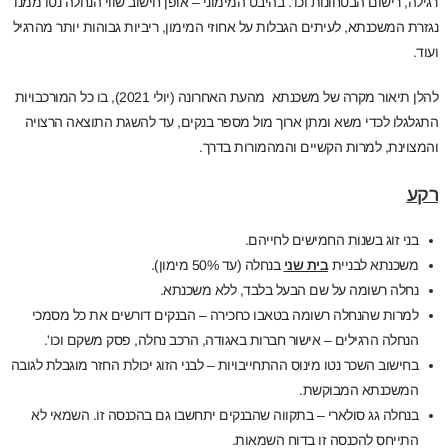
רגילה, רישום הבטחונות וכו'. בהיבט המימוני – אופן חישוב שווי הנחלה נטו ממנו
נגזרת המשכנתא, לעיתים הגבלות על אחוזי המימון, ריביות גבוהות יותר מהרגיל
ועוד.
להלן תיאור מקרה של משכנתא מהעת האחרונה (יולי 2021), בו כל המורכבויות
התגלגלו לכדי משא ומתן ארוך מול מספר בנקים, עד להשגת התוצאה הרצויה
והמצוינת, למרות הקשיים והמהמורות בדרך.
רקע
בני זוג בשנות החמישים לחייהם.
משכנתא לבניית
בית שני
בנחלה (עד 50% מימון).
נחלה רשומה על שם הבעל בלבד, ללא משכנתא.
למרות שהנחלה רשומה בטאבו כחכירה – הבנקים דורשים את כל מסמכי
הנחלה הרגילים – אישור חברות באגודה, הרכב נחלה, פסק משקם וכו'.
בחישוב השכר נטו מינוס ההתחייבויות – לבני הזוג יכולת החזר מוגבלת לגובה
המשכנתא המבוקשת.
בנחלה גג סולארי – בתקווה שהבנקים יתחשבו גם בהכנסה זו. השמאי לא
התייחס להכנסה זו בדוח השמאות.