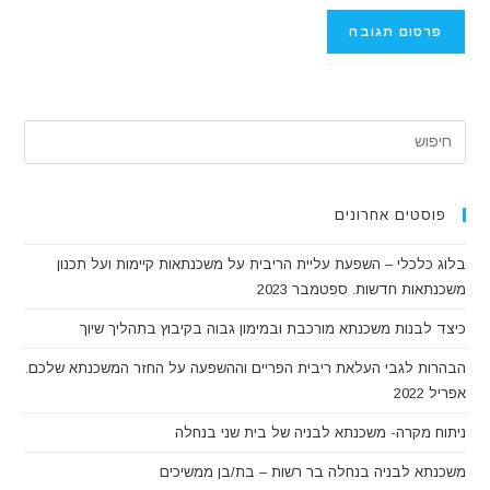
להגיב
שלך
(אופציונלי)
ress
ape
to
lose
פוסטים אחרונים
the
בלוג כלכלי – השפעת עליית הריבית על משכנתאות קיימות ועל תכנון
arch
משכנתאות חדשות. ספטמבר 2023
anel.
כיצד לבנות משכנתא מורכבת ובמימון גבוה בקיבוץ בתהליך שיוך
הבהרות לגבי העלאת ריבית הפריים וההשפעה על החזר המשכנתא שלכם.
אפריל 2022
ניתוח מקרה- משכנתא לבניה של בית שני בנחלה
משכנתא לבניה בנחלה בר רשות – בת/בן ממשיכים