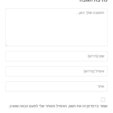
להגיב
הזן
את
השם
הזן
שלך
את
או
כתובת
הזן
שם
דואר
את
משתמש
האלקטרוני
כתובת
כדי
שלך
אתר
להגיב
שמור בדפדפן זה את השם, האימייל והאתר שלי לפעם הבאה שאגיב.
כדי
האינטרנט