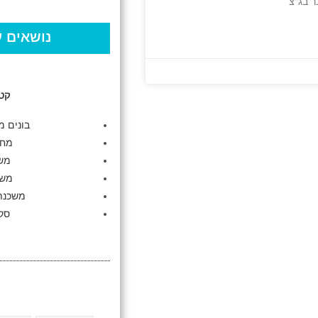
נושאים ע
קטג
בונים מ
מחז
מש
משכ
משכנתא
סקי