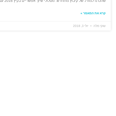
שהכרנו למודל של קיבוץ מתחדש. מסלולי שיוך אפשריים בקיץ 2016 עבר בג"צ
קרא את המאמר »
שוקי מלה
יולי 3, 2018