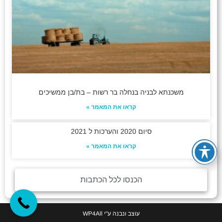
משכנתא לבניה בנחלה בר רשות – בת/בן ממשיכים
קראו את המאמר »
סיום 2020 והערכות ל 2021
קראו את המאמר »
הכנסו לכל הכתבות
עוצב ונבנה ע"י
WP4All