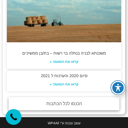
משכנתא לבניה בנחלה בר רשות – בת/בן ממשיכים
קראו את המאמר »
סיום 2020 והערכות ל 2021
קראו את המאמר »
הכנסו לכל הכתבות
עוצב ונבנה ע"י
WP4All