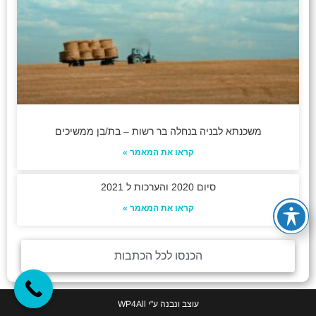
משכנתא לבניה בנחלה בר רשות – בת/בן ממשיכים
קראו את המאמר »
סיום 2020 והערכות ל 2021
קראו את המאמר »
הכנסו לכל הכתבות
עוצב ונבנה ע"י
WP4All