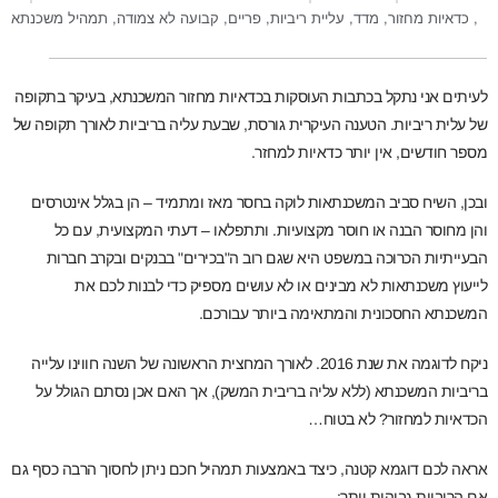
,
כדאיות מחזור
,
מדד
,
עליית ריביות
,
פריים
,
קבועה לא צמודה
,
תמהיל משכנתא
לעיתים אני נתקל בכתבות העוסקות בכדאיות מחזור המשכנתא, בעיקר בתקופה
של עלית ריביות. הטענה העיקרית גורסת, שבעת עליה בריביות לאורך תקופה של
מספר חודשים, אין יותר כדאיות למחזר.
ובכן, השיח סביב המשכנתאות לוקה בחסר מאז ומתמיד – הן בגלל אינטרסים
והן מחוסר הבנה או חוסר מקצועיות. ותתפלאו – דעתי המקצועית, עם כל
הבעייתיות הכרוכה במשפט היא שגם רוב ה"בכירים" בבנקים ובקרב חברות
לייעוץ משכנתאות לא מבינים או לא עושים מספיק כדי לבנות לכם את
המשכנתא החסכונית והמתאימה ביותר עבורכם.
ניקח לדוגמה את שנת 2016. לאורך המחצית הראשונה של השנה חווינו עלייה
בריביות המשכנתא (ללא עליה בריבית המשק), אך האם אכן נסתם הגולל על
הכדאיות למחזור? לא בטוח…
אראה לכם דוגמא קטנה, כיצד באמצעות תמהיל חכם ניתן לחסוך הרבה כסף גם
אם הריביות גבוהות יותר: