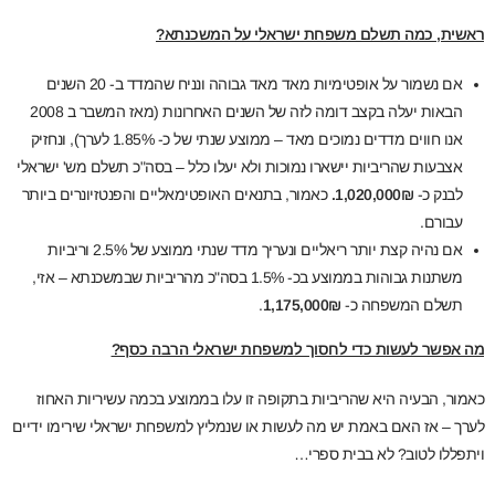
ראשית, כמה תשלם משפחת ישראלי על המשכנתא?
אם נשמור על אופטימיות מאד מאד גבוהה ונניח שהמדד ב- 20 השנים
הבאות יעלה בקצב דומה לזה של השנים האחרונות (מאז המשבר ב 2008
אנו חווים מדדים נמוכים מאד – ממוצע שנתי של כ- 1.85% לערך), ונחזיק
אצבעות שהריביות יישארו נמוכות ולא יעלו כלל – בסה"כ תשלם מש' ישראלי
לבנק כ-
1,020,000₪.
כאמור, בתנאים האופטימאליים והפנטזיונרים ביותר
עבורם.
אם נהיה קצת יותר ריאליים ונעריך מדד שנתי ממוצע של 2.5% וריביות
משתנות גבוהות בממוצע בכ- 1.5% בסה"כ מהריביות שבמשכנתא – אזי,
תשלם המשפחה כ-
1,175,000₪
.
מה אפשר לעשות כדי לחסוך למשפחת ישראלי הרבה כסף?
כאמור, הבעיה היא שהריביות בתקופה זו עלו בממוצע בכמה עשיריות האחוז
לערך – אז האם באמת יש מה לעשות או שנמליץ למשפחת ישראלי שירימו ידיים
ויתפללו לטוב? לא בבית ספרי…