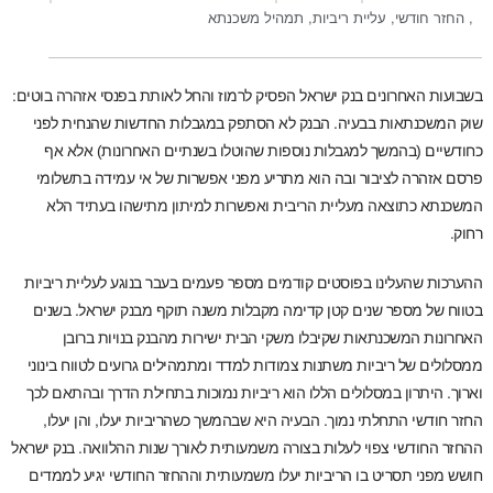
,
החזר חודשי
,
עליית ריביות
,
תמהיל משכנתא
בשבועות האחרונים בנק ישראל הפסיק לרמוז והחל לאותת בפנסי אזהרה בוטים:
שוק המשכנתאות בבעיה. הבנק לא הסתפק במגבלות החדשות שהנחית לפני
כחודשיים (בהמשך למגבלות נוספות שהוטלו בשנתיים האחרונות) אלא אף
פרסם אזהרה לציבור ובה הוא מתריע מפני אפשרות של אי עמידה בתשלומי
המשכנתא כתוצאה מעליית הריבית ואפשרות למיתון מתישהו בעתיד הלא
רחוק.
ההערכות שהעלינו בפוסטים קודמים מספר פעמים בעבר בנוגע לעליית ריביות
בטווח של מספר שנים קטן קדימה מקבלות משנה תוקף מבנק ישראל. בשנים
האחרונות המשכנתאות שקיבלו משקי הבית ישירות מהבנק בנויות ברובן
ממסלולים של ריביות משתנות צמודות למדד ומתמהילים גרועים לטווח בינוני
וארוך. היתרון במסלולים הללו הוא ריביות נמוכות בתחילת הדרך ובהתאם לכך
החזר חודשי התחלתי נמוך. הבעיה היא שבהמשך כשהריביות יעלו, והן יעלו,
ההחזר החודשי צפוי לעלות בצורה משמעותית לאורך שנות ההלוואה. בנק ישראל
חושש מפני תסריט בו הריביות יעלו משמעותית וההחזר החודשי יגיע לממדים