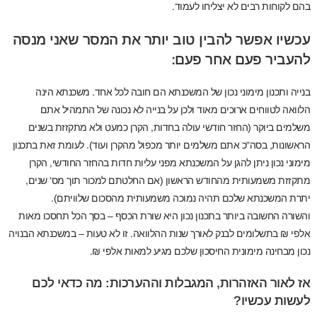
בהם לקוחות רבים לא יצליחו לעמוד.
עכשיו אפשר להבין טוב יותר את המסר שאני מנסה
להעביר פעם אחר פעם:
בנייה ותכנון מימוני נכון של המשכנתא הם חובה לכל אחד. משכנתא הינה
הלוואה לטווחים ארוכים מאוד ולכן על בנייה לא נכונה של התמהיל אתם
משלמים ביוקר (החזר חודשי עולה בחדות, הקרן כמעט ולא מתקזזת בשנים
הראשונות, בסה"כ אתם משלמים יותר מכפול מהקרן ועוד). לעומת זאת בתכנון
מימוני נכון ניתן להגן על המשכנתא מפני עליות חדות בהחזר החודשי, הקרן
מתקזזת משמעותית מהחודש הראשון (אם החלטתם למכור תוך מס' שנים,
יתרת המשכנתא שלכם תהיה נמוכה משמעותית מהסכום שלוויתם).
והשורה החשובה ביותר בתכנון נכון היא שורת הכסף – בסך הכל תחסכו מאות
אלפי ₪ בתשלומים לבנק לאורך שנות ההלוואה. זו לא טעות – במשכנתא הבנויה
נכון מבחינה מימונית החיסכון שלכם מגיע למאות אלפי ₪.
אז לאור האזהרות, המגבלות וההערכות: מה כדאי לכם
לעשות עכשיו?