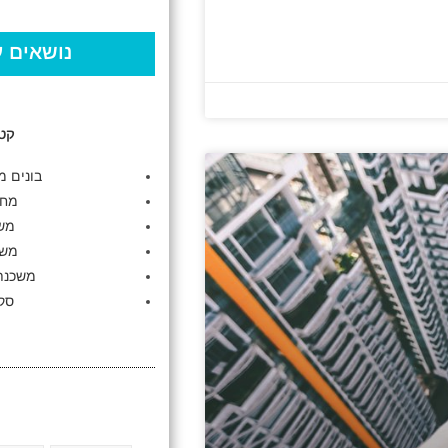
נושאים ע
קטג
בונים מ
מחז
מש
משכ
משכנתא
סקי